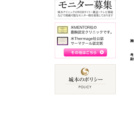
施
考
副