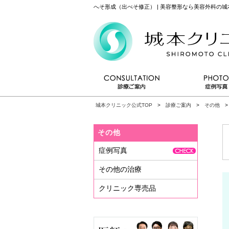
へそ形成（出べそ修正） | 美容整形なら美容外科の
城本クリニック公式TOP
>
診療ご案内
>
その他
>
その他
症例写真
その他の治療
クリニック専売品