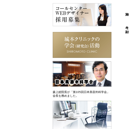
施
考
副
森上総院長が「第105回日本美容外科学会」
会長を務めました。