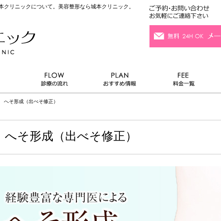
城本クリニックについて。美容整形なら城本クリニック。
 へそ形成（出べそ修正）
へそ形成（出べそ修正）