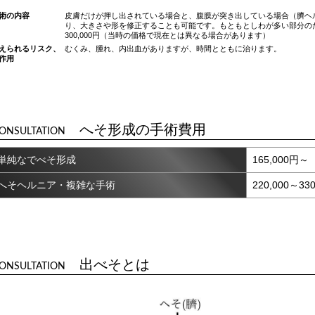
術の内容
皮膚だけが押し出されている場合と、腹膜が突き出している場合（臍ヘ
り、大きさや形を修正することも可能です。もともとしわが多い部分のため
300,000円（当時の価格で現在とは異なる場合があります）
えられるリスク、
むくみ、腫れ、内出血がありますが、時間とともに治ります。
作用
へそ形成の手術費用
ONSULTATION
単純なでべそ形成
165,000円～
へそヘルニア・複雑な手術
220,000～33
出べそとは
ONSULTATION