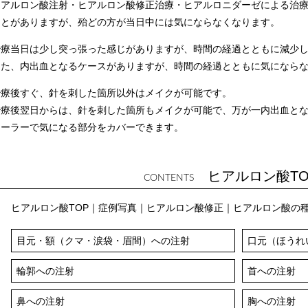
ヒアルロン酸注射・ヒアルロン酸修正治療・ヒアルロニダーゼによる治
ことがありますが、殆どの方が当日中には気にならなくなります。
治療当日は少し突っ張った感じがありますが、時間の経過とともに減少
また、内出血となるケースがありますが、時間の経過とともに気になら
治療後すぐ、針を刺した箇所以外はメイクが可能です。
治療後翌日からは、針を刺した箇所もメイクが可能で、万が一内出血と
シーラーで気になる部分をカバーできます。
ヒアルロン酸T
CONTENTS
ヒアルロン酸TOP
｜
症例写真
｜
ヒアルロン酸修正
｜
ヒアルロン酸の
目元・額（クマ・涙袋・眉間）への注射
口元（ほうれ
輪郭への注射
首への注射
鼻への注射
胸への注射