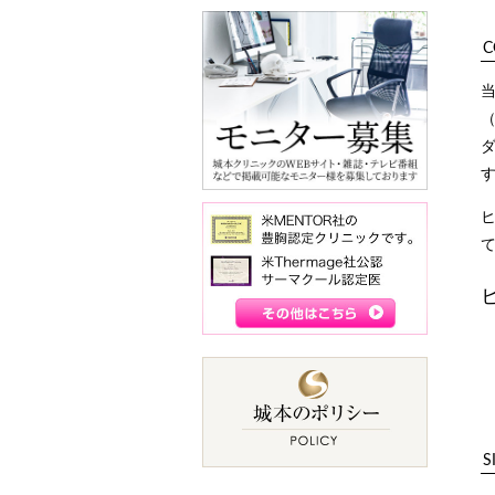
C
（
S