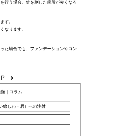
療を行う場合、針を刺した箇所が赤くなる
します。
なくなります。
なった場合でも、ファンデーションやコン
OP
種類
｜
コラム
い線しわ・唇）への注射