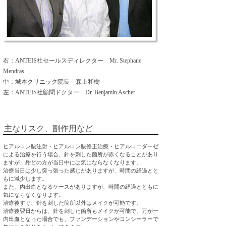
右：ANTEIS社セールスディレクター Mr. Stephane
Mendras
中：城本クリニック院長 森上和樹
左：ANTEIS社顧問ドクター Dr. Benjamin Ascher
主なリスク、副作用など
ヒアルロン酸注射・ヒアルロン酸修正治療・ヒアルロニダーゼ
による治療を行う場合、針を刺した箇所が赤くなることがあり
ますが、殆どの方が当日中には気にならなくなります。
治療当日は少し突っ張った感じがありますが、時間の経過とと
もに減少します。
また、内出血となるケースがありますが、時間の経過とともに
気にならなくなります。
治療後すぐ、針を刺した箇所以外はメイクが可能です。
治療後翌日からは、針を刺した箇所もメイクが可能で、万が一
内出血となった場合でも、ファンデーションやコンシーラーで