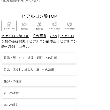
気になる部分をカバーできます。
ヒアルロン酸TOP
ヒアルロン酸TOP
｜
症例写真
｜
Q&A
｜
ヒアルロ
ン酸の基礎知識
｜
ヒアルロン酸修正
｜
ヒアルロン
酸の種類
｜
コラム
目元・額（クマ・涙袋・眉間）への注射
口元（ほうれい線しわ・唇）への注射
輪郭への注射
首への注射
鼻への注射