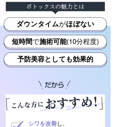
が
ダウンタイム
ほぼない
で
(10分程度)
短時間
施術可能
予防美容としても効果的
シワを改善
し、