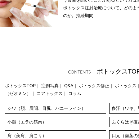
う言葉を聞いたことがあるという方は
ボトックス注射治療について、どのよ
のか。持続期間 ...
ボトックスT
CONTENTS
ボトックスTOP
｜
症例写真
｜
Q&A
｜
ボトックス修正
｜
ボトックス
（ゼオミン）
｜
コアトックス
｜
コラム
シワ（額、眉間、目尻、バニーライン）
多汗（ワキ、
小顔（エラの筋肉）
ふくらはぎ痩
肩（美肩、肩こり）
口元（歯茎の