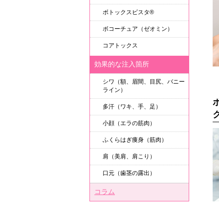
ボトックスビスタ®
ボコーチュア（ゼオミン）
コアトックス
効果的な注入箇所
シワ（額、眉間、目尻、バニー
ライン）
多汗（ワキ、手、足）
小顔（エラの筋肉）
ふくらはぎ痩身（筋肉）
肩（美肩、肩こり）
口元（歯茎の露出）
コラム