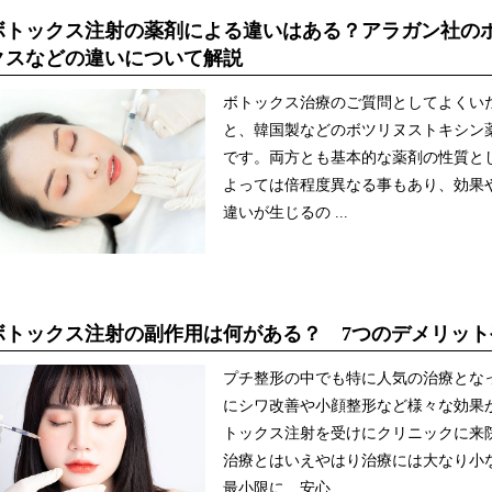
ボトックス注射の薬剤による違いはある？アラガン社の
クスなどの違いについて解説
ボトックス治療のご質問としてよくい
と、韓国製などのボツリヌストキシン
です。両方とも基本的な薬剤の性質と
よっては倍程度異なる事もあり、効果
違いが生じるの ...
ボトックス注射の副作用は何がある？ 7つのデメリッ
プチ整形の中でも特に人気の治療とな
にシワ改善や小顔整形など様々な効果
トックス注射を受けにクリニックに来
治療とはいえやはり治療には大なり小
最小限に、安心 ...