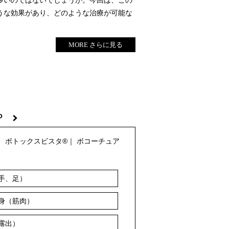
多いのではないでしょうか。今回は、この
うな効果があり、どのような治療が可能な
MORE さらに見る
OP
｜
ボトックスビスタ®
｜
ボコーチュア
手、足）
身（筋肉）
露出）