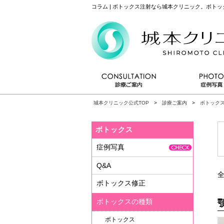
コラム | ボトックス注射なら城本クリニック。ボト
城本クリニック公式TOP
>
診療ご案内
>
ボトック
ボトックス
症例写真
Q&A
全
ボトックス修正
ボトックスの種類
ボトックス