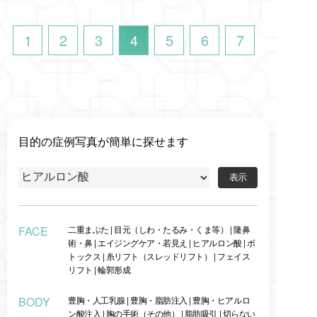
1
2
3
4
5
6
7
目的の症例写真が簡単に探せます
FACE
二重まぶた
|
目元（しわ・たるみ・くま等）
|
隆鼻
術・鼻
|
エイジングケア・若見え
|
ヒアルロン酸
|
ボ
トックス
|
糸リフト（スレッドリフト）
|
フェイス
リフト
|
輪郭形成
BODY
豊胸・人工乳腺
|
豊胸・脂肪注入
|
豊胸・ヒアルロ
ン酸注入
|
胸の手術（その他）
|
脂肪吸引
|
切らない