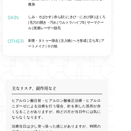
痩身
SKIN
しみ・そばかす
|
赤ら顔
|
にきび・にきび跡
|
ほくろ
|
毛穴の開き・汚れ
|
ウルトラハイフS
|
サーマクー
ル
|
医療レーザー脱毛
OTHER
刺青・タトゥー除去
|
注入物
|
へそ形成
|
立ち耳
|
ア
ートメイク
|
その他
主なリスク、副作用など
ヒアルロン酸注射・ヒアルロン酸修正治療・ヒアルロ
ニダーゼによる治療を行う場合、針を刺した箇所が赤
くなることがありますが、殆どの方が当日中には気に
ならなくなります。
治療当日は少し突っ張った感じがありますが、時間の