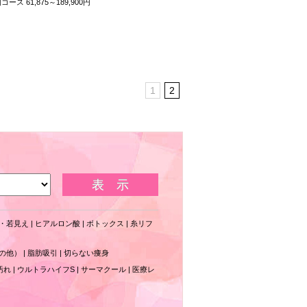
61,875～189,900円
1
2
・若見え
|
ヒアルロン酸
|
ボトックス
|
糸リフ
の他）
|
脂肪吸引
|
切らない痩身
汚れ
|
ウルトラハイフS
|
サーマクール
|
医療レ