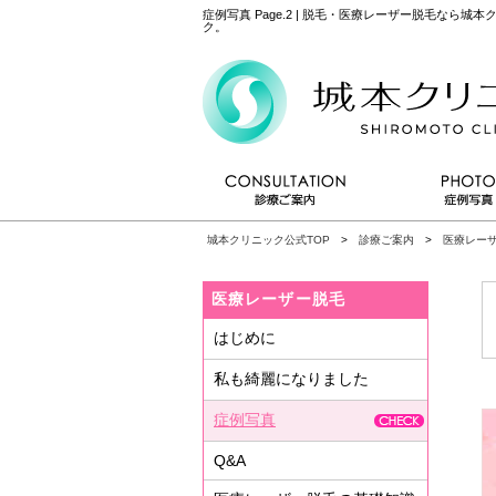
症例写真 Page.2 | 脱毛・医療レーザー脱毛なら
ク。
城本クリニック公式TOP
>
診療ご案内
>
医療レー
医療レーザー脱毛
はじめに
私も綺麗になりました
症例写真
Q&A