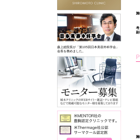
施
考
副
森上総院長が「第105回日本美容外科学会」
会長を務めました。
施