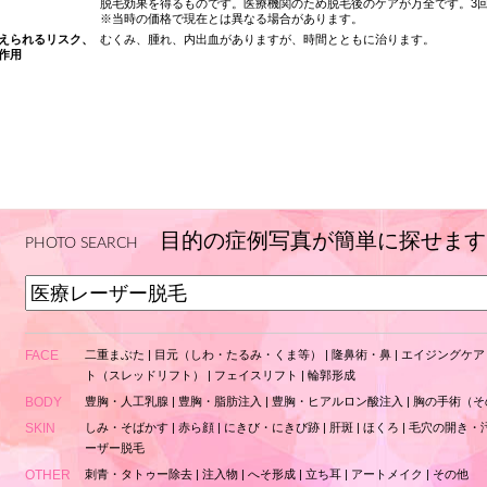
脱毛効果を得るものです。医療機関のため脱毛後のケアが万全です。3回コース 
※当時の価格で現在とは異なる場合があります。
えられるリスク、
むくみ、腫れ、内出血がありますが、時間とともに治ります。
作用
目的の症例写真が簡単に探せます
PHOTO SEARCH
FACE
二重まぶた
|
目元（しわ・たるみ・くま等）
|
隆鼻術・鼻
|
エイジングケア
ト（スレッドリフト）
|
フェイスリフト
|
輪郭形成
BODY
豊胸・人工乳腺
|
豊胸・脂肪注入
|
豊胸・ヒアルロン酸注入
|
胸の手術（そ
SKIN
しみ・そばかす
|
赤ら顔
|
にきび・にきび跡
|
肝斑
|
ほくろ
|
毛穴の開き・
ーザー脱毛
OTHER
刺青・タトゥー除去
|
注入物
|
へそ形成
|
立ち耳
|
アートメイク
|
その他