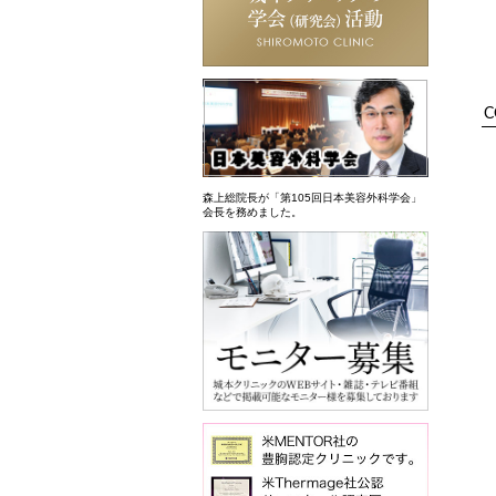
C
森上総院長が「第105回日本美容外科学会」
会長を務めました。