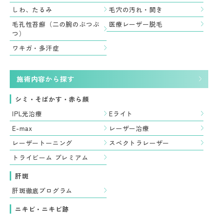
しわ、たるみ
毛穴の汚れ・開き
毛孔性苔癬（二の腕のぶつぶ
医療レーザー脱毛
つ）
ワキガ・多汗症
施術内容から探す
シミ・そばかす・赤ら顔
IPL光治療
Eライト
E-max
レーザー治療
レーザートーニング
スペクトラレーザー
トライビーム プレミアム
肝斑
肝斑徹底プログラム
ニキビ・ニキビ跡