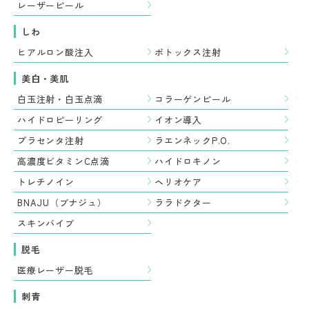
レーザーピール
しわ
ヒアルロン酸注入
ボトックス注射
美白・美肌
白玉注射・白玉点滴
コラーゲンピール
ハイドロピーリング
イオン導入
プラセンタ注射
ラエンネックP.O.
高濃度ビタミンC点滴
ハイドロキノン
トレチノイン
ヘリオケア
BNAJU（ブナジュ）
ララドクター
スキンバイブ
脱毛
医療レーザー脱毛
刺青