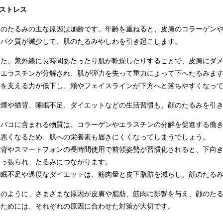
ストレス
顔のたるみの主な原因は加齢です。年齢を重ねると、皮膚のコラーゲン
ンパク質が減少して、肌のたるみやしわを引き起こします。
また、紫外線に長時間あたったり肌が乾燥したりすることで、皮膚にダ
やエラスチンが分解され、肌が弾力を失って重力によって下へたるみま
肪を支える力が低下し、頬やフェイスラインが下方へと落ちやすくなっ
喫煙や猫背、睡眠不足、ダイエットなどの生活習慣も、顔のたるみを引
タバコに含まれる物質は、コラーゲンやエラスチンの分解を促進する働
も悪くなるため、肌への栄養素も届きにくくなってしまうでしょう。
猫背やスマートフォンの長時間使用で前傾姿勢が習慣化されると、下向
引っ張られ、たるみにつながります。
睡眠不足や過度なダイエットは、筋肉量と皮下脂肪を減らし、顔のたる
このように、さまざまな原因が皮膚や脂肪、筋肉に影響を与え、顔のた
のためには、それぞれの原因に合わせた対策が大切です。