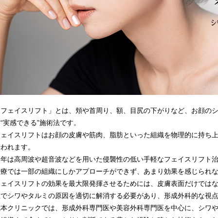
「フェイスリフト」とは、頬や首周り、額、目尻の下がりなど、お顔の
“実感できる”施術法です。
フェイスリフトはお顔の皮膚や筋肉、脂肪といった組織を物理的に持ち
行われます。
近年は高周波や超音波などを用いた侵襲性の低い手軽なフェイスリフト
治療では一部の組織にしかアプローチができず、あまり効果を感じられ
フェイスリフトの効果を最大限発揮させるためには、皮膚表面だけでは
上でシワやタルミの原因を適切に解消する必要があり、形成外科的な視
城本クリニックでは、形成外科専門医や美容外科専門医を中心に、シワ