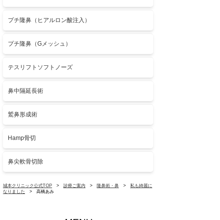
プチ隆鼻（ヒアルロン酸注入）
プチ隆鼻（Gメッシュ）
テスリフトソフトノーズ
鼻中隔延長術
鷲鼻形成術
Hamp骨切
鼻尖軟骨切除
城本クリニック公式TOP
>
診療ご案内
>
隆鼻術・鼻
>
私も綺麗に
なりました
> 高橋あみ