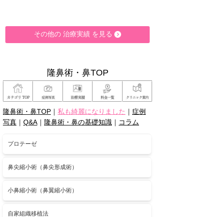
その他の 治療実績 を見る
隆鼻術・鼻TOP
隆鼻術・鼻TOP
｜
私も綺麗になりました
｜
症例
写真
｜
Q&A
｜
隆鼻術・鼻の基礎知識
｜
コラム
プロテーゼ
鼻尖縮小術（鼻尖形成術）
小鼻縮小術（鼻翼縮小術）
自家組織移植法