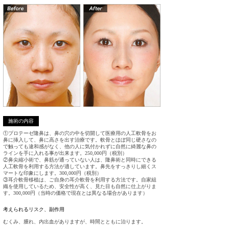
施術の内容
①プロテーゼ隆鼻は、鼻の穴の中を切開して医療用の人工軟骨をお
鼻に挿入して、鼻に高さを出す治療です。軟骨とほぼ同じ硬さなの
で触っても違和感がなく、他の人に気付かれずに自然に綺麗な鼻の
ラインを手に入れる事が出来ます。250,000円（税別）
②鼻尖縮小術で、鼻筋が通っていない人は、隆鼻術と同時にできる
人工軟骨を利用する方法が適しています。鼻先をすっきりし細くス
マートな印象にします。300,000円（税別）
③耳介軟骨移植は、ご自身の耳介軟骨を利用する方法です。自家組
織を使用しているため、安全性が高く、見た目も自然に仕上がりま
す。300,000円（当時の価格で現在とは異なる場合があります）
考えられるリスク、
副作用
むくみ、腫れ、内出血がありますが、時間とともに治ります。