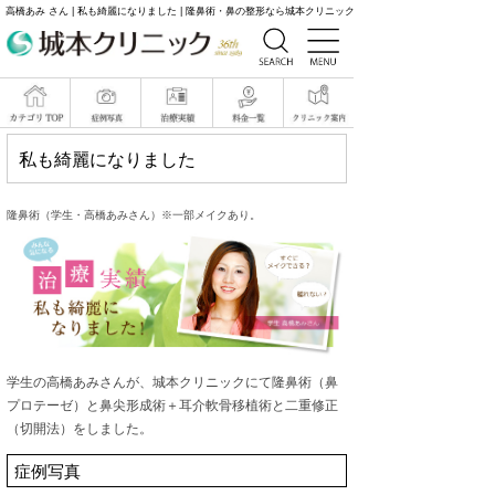
高橋あみ さん | 私も綺麗になりました | 隆鼻術・鼻の整形なら城本クリニック
私も綺麗になりました
隆鼻術（学生・高橋あみさん）※一部メイクあり。
学生の高橋あみさんが、城本クリニックにて隆鼻術（鼻
プロテーゼ）と鼻尖形成術＋耳介軟骨移植術と二重修正
（切開法）をしました。
症例写真