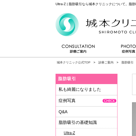
Ultra-Z | 脂肪吸引なら城本クリニックについて。
城本クリニック公式TOP
>
診療ご案内
>
脂肪吸引
>
脂肪吸引
私も綺麗になりました
症例写真
Q&A
脂肪吸引の基礎知識
Ultra-Z