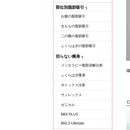
部位別脂肪吸引
┓
お腹の脂肪吸引
太ももの脂肪吸引
二の腕の脂肪吸引
ふくらはぎの脂肪吸引
切らない痩身
┓
メソセラピー脂肪溶解注射
ふくらはぎ痩身
ボトックス注射
サノレックス
C
ゼニカル
BBX PLUS
BNLS Ultimate