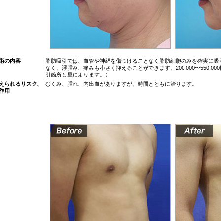
術の内容
脂肪吸引では、血管や神経を傷つけることなく脂肪細胞のみを確実に吸
なく、浮腫み、痛みも小さく抑えることができます。200,000〜550,
引箇所と量によります。）
えられるリスク、
むくみ、腫れ、内出血がありますが、時間とともに治ります。
作用