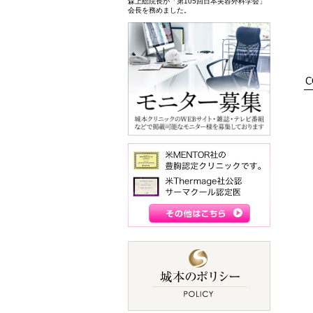
森上総院長が「第105回日本美容外科学会」
会長を務めました。
C