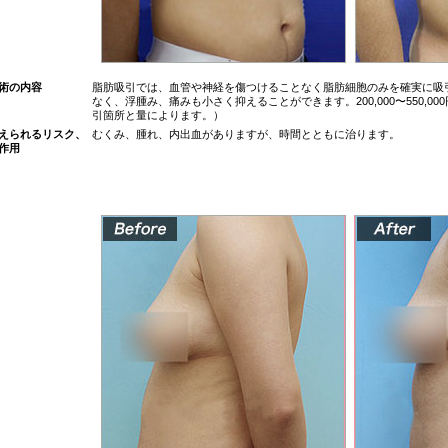
術の内容
脂肪吸引では、血管や神経を傷つけることなく脂肪細胞のみを確実に吸
なく、浮腫み、痛みも小さく抑えることができます。200,000〜550,
引箇所と量によります。）
えられるリスク、
むくみ、腫れ、内出血がありますが、時間とともに治ります。
作用