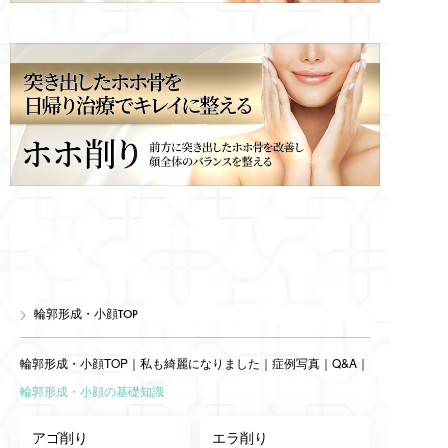
輪郭形成・小顔TOP
輪郭形成・小顔TOP
｜
私も綺麗になりました
｜
症例写真
｜
Q&A
｜
輪郭形成・小顔の基礎知識
アゴ削り
エラ削り