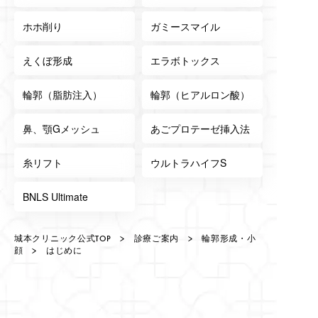
ホホ削り
ガミースマイル
えくぼ形成
エラボトックス
輪郭（脂肪注入）
輪郭（ヒアルロン酸）
鼻、顎Gメッシュ
あごプロテーゼ挿入法
糸リフト
ウルトラハイフS
BNLS Ultimate
城本クリニック公式TOP
>
診療ご案内
>
輪郭形成・小
顔
> はじめに