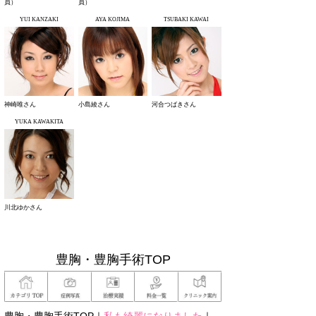
員）
員）
YUI KANZAKI
AYA KOJIMA
TSUBAKI KAWAI
神崎唯さん
小島綾さん
河合つばきさん
YUKA KAWAKITA
川北ゆかさん
豊胸・豊胸手術TOP
豊胸・豊胸手術TOP
｜
私も綺麗になりました
｜