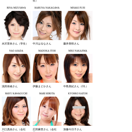
生）
RINA MIZUSAWA
HARUNA NAKAGAWA
MISAKI FUJII
水沢里奈さん（学生）
中川はるなさん
藤井美咲さん
NAO ASADA
MADOKA ITOH
MIKI NAKAJIMA
浅田奈緒さん
伊藤まどかさん
中島美紀さん（OL）
MAYU KAWAGUCHI
MARI HIROTA
KYOHKO KATOH
川口真由さん（会社
広田麻里さん（会社
加藤今日子さん