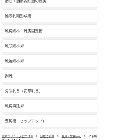
脂肪＋脂肪幹細胞の豊胸
陥没乳頭形成術
乳房縮小・乳房固定術
乳頭縮小術
乳輪縮小術
副乳
分裂乳首（変形乳首）
乳房再建術
豊尻術（ヒップアップ）
城本クリニック公式TOP
>
診療ご案内
>
豊胸・豊胸手術
> 私も綺
麗になりました