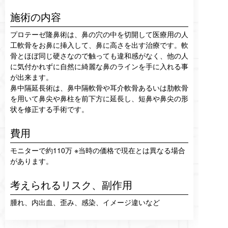
施術の内容
プロテーゼ隆鼻術は、鼻の穴の中を切開して医療用の人
工軟骨をお鼻に挿入して、鼻に高さを出す治療です。軟
骨とほぼ同じ硬さなので触っても違和感がなく、他の人
に気付かれずに自然に綺麗な鼻のラインを手に入れる事
が出来ます。
鼻中隔延長術は、鼻中隔軟骨や耳介軟骨あるいは肋軟骨
を用いて鼻尖や鼻柱を前下方に延長し、短鼻や鼻尖の形
状を修正する手術です。
費用
モニターで約110万 ※当時の価格で現在とは異なる場合
があります。
考えられるリスク、
副作用
腫れ、内出血、歪み、感染、イメージ違いなど