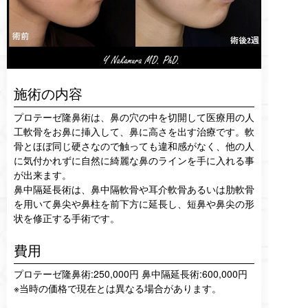
施術の内容
プロテーゼ隆鼻術は、鼻の穴の中を切開して医療用の人
工軟骨をお鼻に挿入して、鼻に高さを出す治療です。軟
骨とほぼ同じ硬さなので触っても違和感がなく、他の人
に気付かれずに自然に綺麗な鼻のラインを手に入れる事
が出来ます。
鼻中隔延長術は、鼻中隔軟骨や耳介軟骨あるいは肋軟骨
を用いて鼻尖や鼻柱を前下方に延長し、短鼻や鼻尖の形
状を修正する手術です。
費用
プロテーゼ隆鼻術:250,000円 鼻中隔延長術:600,000円
※当時の価格で現在とは異なる場合があります。