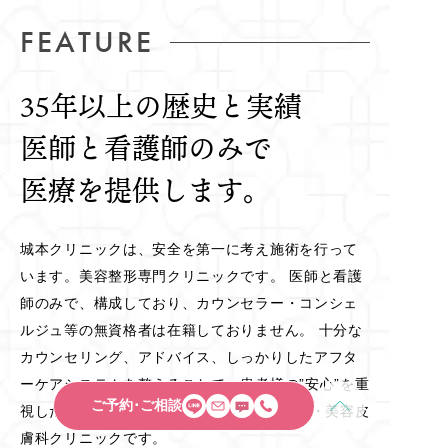
FEATURE
35年以上の歴史と実績
医師と看護師のみで
医療を提供します。
城本クリニックは、安全を第一に考え施術を行って
います。美容整形専門クリニックです。 医師と看護
師のみで、構成しており、カウンセラー・コンシェ
ルジュ等の無資格者は在籍しておりません。 十分な
カウンセリング、アドバイス、しっかりしたアフタ
ーケアシステムを整えることで、患者様の”安心”を重
ご予約･ご相談
視した”あなたの身になって考える”美容外科・美容皮
膚科クリニックです。