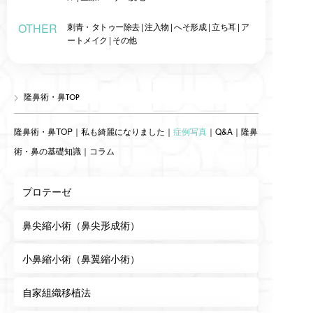
OTHER
刺青・タトゥー除去
|
注入物
|
へそ形成
|
立ち耳
|
ア
ートメイク
|
その他
隆鼻術・鼻TOP
隆鼻術・鼻TOP
｜
私も綺麗になりました
｜
症例写真
｜
Q&A
｜
隆鼻
術・鼻の基礎知識
｜
コラム
プロテーゼ
鼻尖縮小術（鼻尖形成術）
小鼻縮小術（鼻翼縮小術）
自家組織移植法