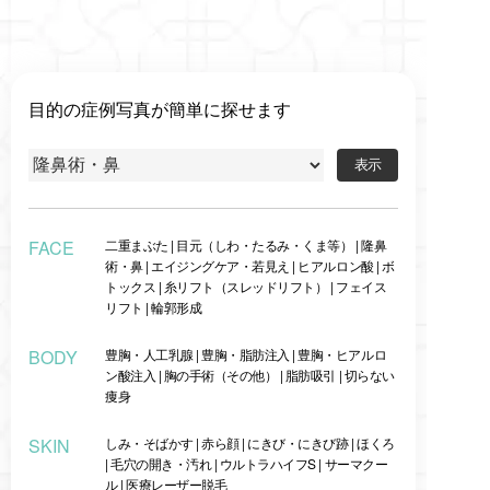
目的の症例写真が簡単に探せます
FACE
二重まぶた
|
目元（しわ・たるみ・くま等）
|
隆鼻
術・鼻
|
エイジングケア・若見え
|
ヒアルロン酸
|
ボ
トックス
|
糸リフト（スレッドリフト）
|
フェイス
リフト
|
輪郭形成
BODY
豊胸・人工乳腺
|
豊胸・脂肪注入
|
豊胸・ヒアルロ
ン酸注入
|
胸の手術（その他）
|
脂肪吸引
|
切らない
痩身
SKIN
しみ・そばかす
|
赤ら顔
|
にきび・にきび跡
|
ほくろ
|
毛穴の開き・汚れ
|
ウルトラハイフS
|
サーマクー
ル
|
医療レーザー脱毛