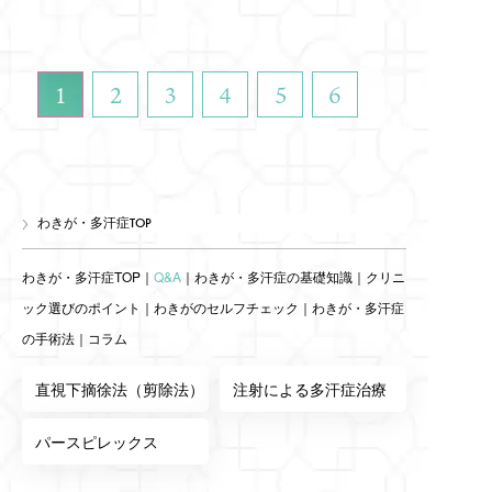
1
2
3
4
5
6
わきが・多汗症TOP
わきが・多汗症TOP
｜
Q&A
｜
わきが・多汗症の基礎知識
｜
クリニ
ック選びのポイント
｜
わきがのセルフチェック
｜
わきが・多汗症
の手術法
｜
コラム
直視下摘徐法（剪除法）
注射による多汗症治療
パースピレックス