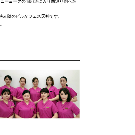
ニューヨーク
の間の道に入り西通り側へ進
挟み隣のビルが
フェス天神
です。
い。