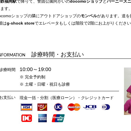
西鉄福岡駅
で降りて、警固公園向かいの
docomoショップ
と
バーニーズ
みます。
ocomoショップの隣にアウトドアショップの
モンベル
があります。道を
階は
g-shock store
でエレベータもしくは階段で2階にお上がりくださ
診療時間・お支払い
NFORMATION
10:00～19:00
診療時間
※ 完全予約制
※ 土曜・日曜・祝日も診療
お支払い
現金一括・分割（医療ローン）・クレジットカード