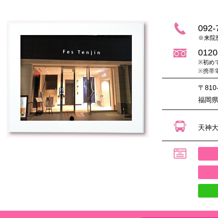
092-
※来院
0120
※初め
※携帯
〒810
福岡県
天神