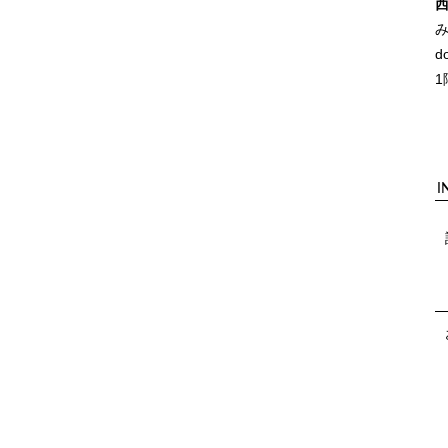
d
1
I