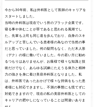
今から30年前、私は外科医として医師のキャリアを
スタートしました。
当時の外科医は現在でいう所のブラック企業です。
寝る事や休むことが罪であると思われる風潮でし
た。先輩も上司も同じ道を歩んでおり、自身のスキ
ルアップと苦しんでいる患者様の為なので当然の事
だと思っていました。何の疑問もなく、ただ木人形
（デク）の様に働いていました。今の若い方に勧め
るつもりはありませんが、お蔭様で様々な知識と技
術だけでなく、あらゆる試練にたえうる体力と精神
力の強さを身に着け美容外科医となりました。私
は、外科医であったおかげで様々な持病をもった患
者様にも対応できますし、不測の事態にも慌てずに
対処できますので、現在の私の美容外科医としての
キャリアの肥やしになっていることは間違いありま
せん。