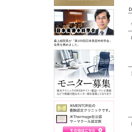
D
森上総院長が「第105回日本美容外科学会」
会長を務めました。