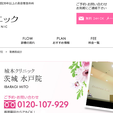
院35年以上の美容整形外科
戸院
> 勤務医紹介