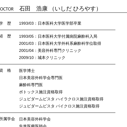
石田 浩康 （いしだ ひろやす）
OCTOR
学 歴
1993/03：日本医科大学医学部卒業
経 歴
1993/05：日本医科大学付属病院麻酔科入局
2001/03：日本医科大学外科系麻酔科学位取得
2001/04：美容外科専門クリニック
2009/10：城本クリニック
資 格
医学博士
日本美容外科学会専門医
麻酔科専門医
ボトックス施注資格取得
ジュビダームビスタ ハイラクロス施注資格取得
ジュビダームビスタ バイクロス施注資格取得
所属学会
日本美容外科学会
先進医療医師会