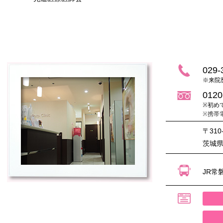
029-
※来院
0120
※初め
※携帯
〒310
茨城県水
JR常