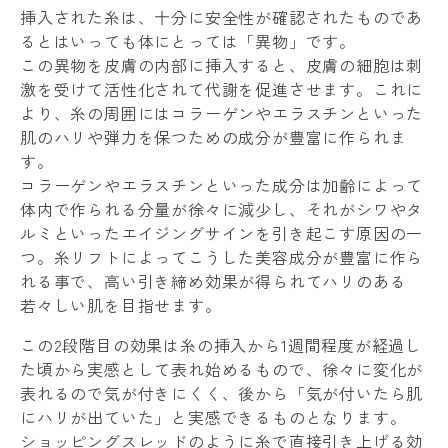
挿入された糸は、十分に安全性が確認されたものであ
るとはいっても体にとっては「異物」です。
この異物を皮膚の内部に挿入すると、皮膚の細胞は刺
激を受けて活性化されて代謝を促進させます。これに
より、糸の周囲にはコラーゲンやエラスチンといった
肌のハリや弾力を保つための成分が豊富に作られま
す。
コラーゲンやエラスチンといった成分は加齢によって
体内で作られる分量が徐々に減少し、それがシワやタ
ルミといったエイジングサインを引き起こす原因の一
つ。糸リフトによってこうした美容成分が豊富に作ら
れる事で、高い引き締め効果が得られてハリのある
若々しい肌を目指せます。
この2段階目の効果は糸の挿入から1週間程度が経過し
た頃から実感として表れ始めるもので、徐々に変化が
表れるので気が付きにくく、後から「気が付いたら肌
にハリが出ていた」と実感できるものとなります。
ショッピングスレッドのように糸で直接引き上げる効