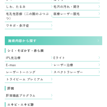
しわ、たるみ
毛穴の汚れ・開き
毛孔性苔癬（二の腕のぶつぶ
医療レーザー脱毛
つ）
ワキガ・多汗症
施術内容から探す
シミ・そばかす・赤ら顔
IPL光治療
Eライト
E-max
レーザー治療
レーザートーニング
スペクトラレーザー
トライビーム プレミアム
肝斑
肝斑徹底プログラム
ニキビ・ニキビ跡