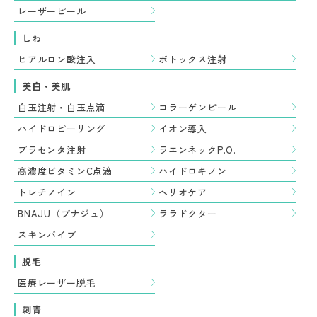
レーザーピール
しわ
ヒアルロン酸注入
ボトックス注射
美白・美肌
白玉注射・白玉点滴
コラーゲンピール
ハイドロピーリング
イオン導入
プラセンタ注射
ラエンネックP.O.
高濃度ビタミンC点滴
ハイドロキノン
トレチノイン
ヘリオケア
BNAJU（ブナジュ）
ララドクター
スキンバイブ
脱毛
医療レーザー脱毛
刺青