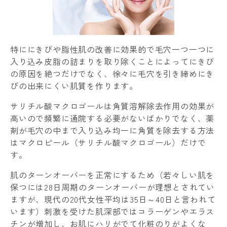
特ににきびや脂性肌の改善に効果的で毛穴一つ一つに
入り込み皮脂の詰まりを取り除くことによってにきび
の原因を絶つだけでなく、徐々に毛穴を引き締めにき
びの出来にくい肌質を作ります。
サリチル酸マクロゴールは角質溶解除去作用の効果が
高いので頻繁に通院する必要がないばかりでなく、薬
剤が毛穴の中まで入り込み均一に角質を除去する方法
はマクロピール（サリチル酸マクロゴール）だけで
す。
肌のターンオーバーを正常にするため（若々しい肌を
保つには28日周期のターンオーバーが理想とされてい
ますが、現代の20代女性平均は35日～40日と言われて
います）刺激を受けた肌深部ではコラーゲンやエラス
チンが増加し、お肌にハリがでて化粧のりがよくな