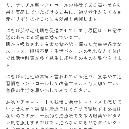
り、サリチル酸マクロゴールの特徴である高い美白効
果を実感していただけると共に、初期老化からくる目
元ギリギリの小じわにも効果を発揮します。
にきび肌や老化肌を促進させてしまう原因は、日常生
活のあらゆる場面に潜んでいます。
肌から吸収される有害な紫外線・偏った食事や過度な
ストレス、睡眠不足・生活パターンの乱れなどで体内
では活性酸素が多く発生し細胞そのものを酸化させま
す。
にきびが活性酸素病と言われている通り、食事や生活
習慣をコントロールして改善することも大切ですが、
普段の生活を思い出してみてください。
油物やチョコレートを我慢し余計にストレスを感じて
いませんか？実際に治療ではそこまで徹底する必要は
ないのですが、一般的な治療法である内服薬やビタミ
ン剤を服用するだけでは治らないにきびをダイレクト