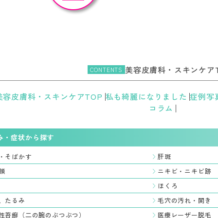
美容皮膚科・スキンケアT
CONTENTS
美容皮膚科・スキンケアTOP
私も綺麗になりました
症例写
コラム
み・症状から探す
・そばかす
肝斑
顔
ニキビ・ニキビ跡
ほくろ
、たるみ
毛穴の汚れ・開き
性苔癬（二の腕のぶつぶつ）
医療レーザー脱毛