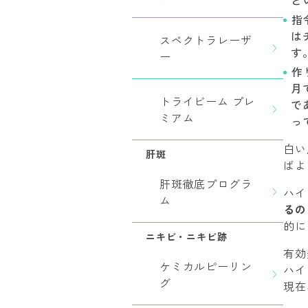
と
指
は
スペクトラレーザ
す
ー
作
月
トライビーム プレ
で
ミアム
っ
白い
肝斑
ばよ
肝斑徹底プログラ
ハイ
ム
るの
的に
ニキビ・ニキビ跡
有効
ケミカルピーリン
ハイ
グ
現在