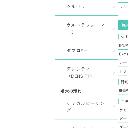
ウルセラ
ワキ
ウルトラフォーマ
施
ー3
シ
IPL
ダブロS+
E-m
レー
デンシティ
トラ
（DENSITY）
肝
肝斑
毛穴の汚れ
ニ
ケミカルピーリン
グ
ケミ
ダー
ダー