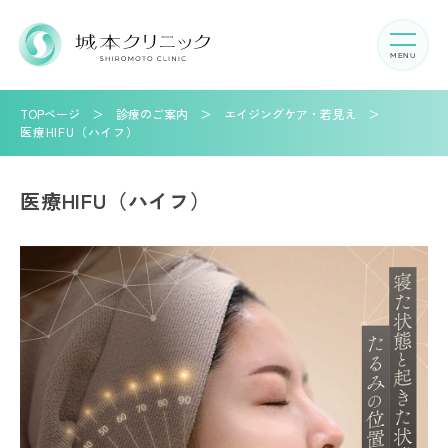
TOPページ
診療のご案内
エイジングケア・若見え
医療HIFU（ハイフ）
医療HIFU（ハイフ）