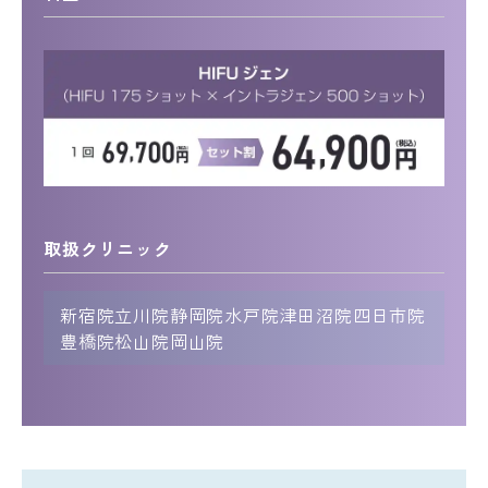
取扱クリニック
新宿院
立川院
静岡院
水戸院
津田沼院
四日市院
豊橋院
松山院
岡山院