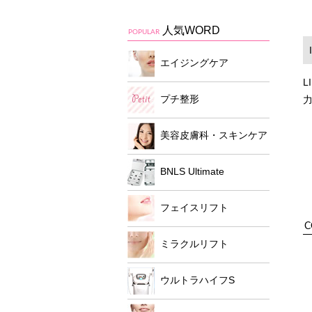
人気WORD
POPULAR
エイジングケア
L
プチ整形
美容皮膚科・スキンケア
BNLS Ultimate
フェイスリフト
C
ミラクルリフト
ウルトラハイフS