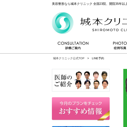
美容整形なら城本クリニック 全国23院、開院35年
城本クリニック公式TOP
> LINE予約