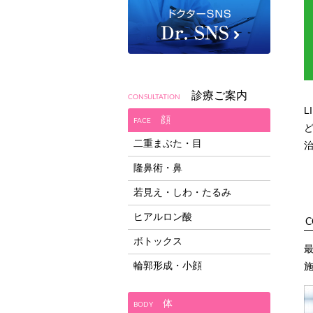
診療ご案内
CONSULTATION
顔
FACE
二重まぶた・目
隆鼻術・鼻
若見え・しわ・たるみ
ヒアルロン酸
C
ボトックス
最
輪郭形成・小顔
体
BODY