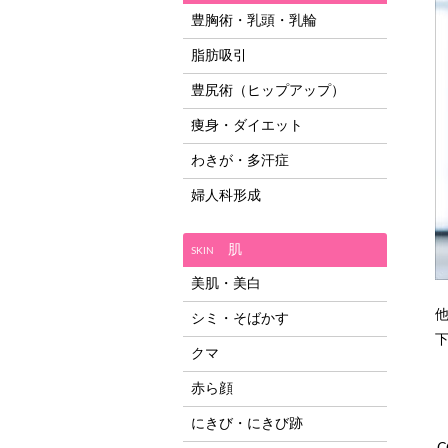
豊胸術・乳頭・乳輪
脂肪吸引
豊尻術（ヒップアップ）
痩身・ダイエット
わきが・多汗症
婦人科形成
肌
SKIN
美肌・美白
シミ・そばかす
クマ
赤ら顔
にきび・にきび跡