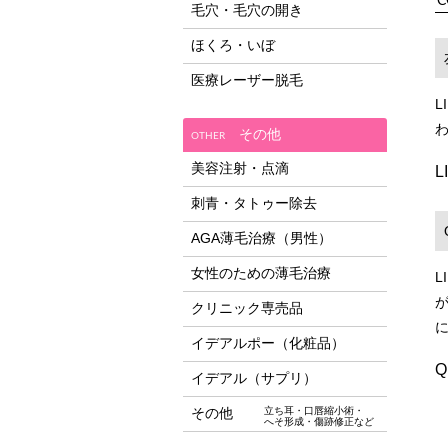
C
毛穴・毛穴の開き
ほくろ・いぼ
医療レーザー脱毛
その他
OTHER
美容注射・点滴
刺青・タトゥー除去
AGA薄毛治療（男性）
女性のための薄毛治療
クリニック専売品
イデアルポー（化粧品）
イデアル（サプリ）
その他
立ち耳・口唇縮小術・
へそ形成・傷跡修正など