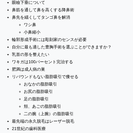
眼瞼下垂について
鼻筋を通して鼻を高くする降鼻術
鼻先を緇くしてタンゴ鼻を解消
ワシ鼻
小鼻縮小
輪郭形成手術には彫刻家のセンスが必要
自分に最も適した豊胸手術を選ぶことができますか？
乳首の形を整えたい
ワキガは100パーセント完治する
肥満は成人病の巣
リバウンドもない脂肪吸引で痩せる
おなかの脂肪吸引
お尻の脂肪吸引
足の脂肪吸引
頬、あごの脂肪吸引
二の腕（上腕）の脂肪吸引
最先端の永久脱毛はレーザー脱毛
21世紀の歯科医療