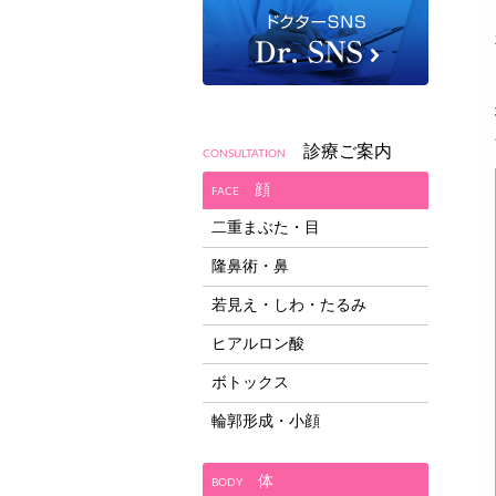
診療ご案内
CONSULTATION
顔
FACE
二重まぶた・目
隆鼻術・鼻
若見え・しわ・たるみ
ヒアルロン酸
ボトックス
輪郭形成・小顔
体
BODY