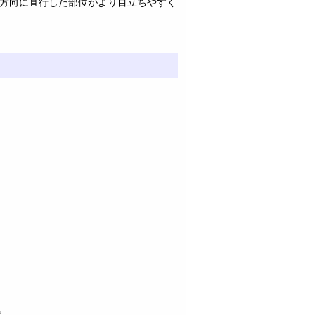
方向に直行した部位がより目立ちやすく
。