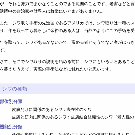
が、それも努力でまかなうことのできる範囲のことです。老害などと言わ
活躍中の政治家や財界人は枚挙にいとまがありません。
また、シワ取り手術の先進国であるアメリカでは、シワ取りは一種のス
り、年を取っても暮らしに余裕のある人は、当然のようにこの手術を受
年を取って、シワがあるかないかで、富める者とそうでない者がはっき
す。
さて、そこでシワ取りの説明を始める前に、シワにもいろいろあること
を蓄えたうえで、実際の手術法などに触れたいと思います。
シワの種類
部位別分類
皮膚だけに関係のあるシワ：表在性のシワ
皮膚と筋肉に関係のあるシワ：皮膚結合組織性のシワ（老人性の
機能別分類
外傷性瘢痕によるシワ：ケガやニキビなどの傷跡に現れるシワ