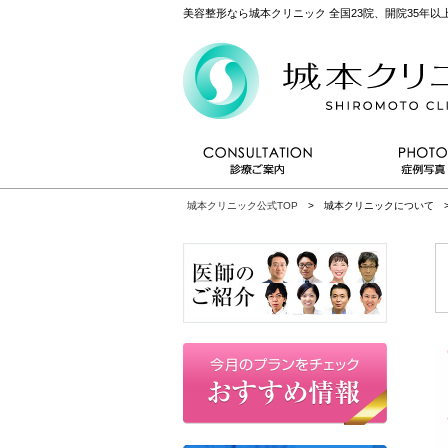
美容整形なら城本クリニック 全国23院、開院35年
城本クリニック公式TOP
> 城本クリニックについて >