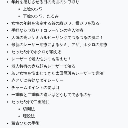
年齢を感じさせる目の周囲のシワ取り
上瞼のシワ
下瞼のシワ、たるみ
女性の年齢を決定する首の縦ジワ、横ジワを取る
手輊なシワ取りＩコラーゲンの注入治療
人気の高いケミカルヒーリングでつるつるの肌に！
最新のレーザー治療によるシミ、アザ、ホクロの治療
たった5分でホクロが消える
レーザーで老人性シミも消えた！
老人特有の赤ら顔もレーザーで治る
若い女性を悩ませてきた太田母斑もレーザーで完治
赤アザに有効なダイレーザー
チャームポイントの要は目
一重瞼と二重瞼の違いはどうしてできるのか
たった5分で二重瞼に
切開法
埋没法
蒙古ひだの手術