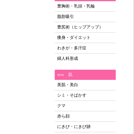
豊胸術・乳頭・乳輪
脂肪吸引
豊尻術（ヒップアップ）
痩身・ダイエット
わきが・多汗症
婦人科形成
肌
SKIN
美肌・美白
シミ・そばかす
クマ
赤ら顔
にきび・にきび跡