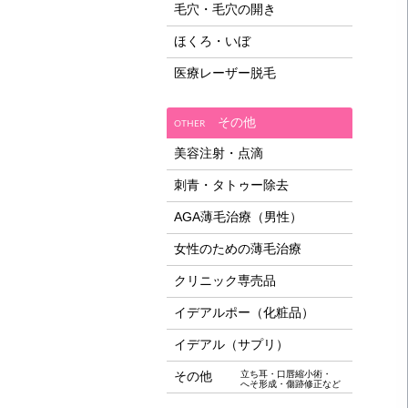
毛穴・毛穴の開き
ほくろ・いぼ
医療レーザー脱毛
その他
OTHER
美容注射・点滴
刺青・タトゥー除去
AGA薄毛治療（男性）
女性のための薄毛治療
クリニック専売品
イデアルポー（化粧品）
イデアル（サプリ）
その他
立ち耳・口唇縮小術・
へそ形成・傷跡修正など