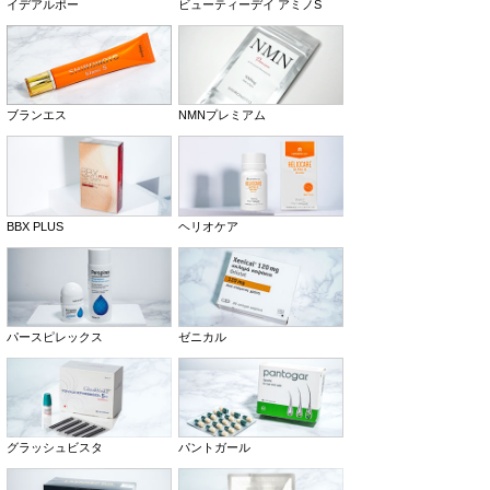
イデアルポー
ビューティーデイ アミノS
ブランエス
NMNプレミアム
BBX PLUS
ヘリオケア
パースピレックス
ゼニカル
グラッシュビスタ
パントガール