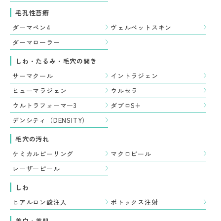
毛孔性苔癬
ダーマペン4
ヴェルベットスキン
ダーマローラー
しわ・たるみ・毛穴の開き
サーマクール
イントラジェン
ヒューマラジェン
ウルセラ
ウルトラフォーマー3
ダブロS+
デンシティ（DENSITY）
毛穴の汚れ
ケミカルピーリング
マクロピール
レーザーピール
しわ
ヒアルロン酸注入
ボトックス注射
美白・美肌