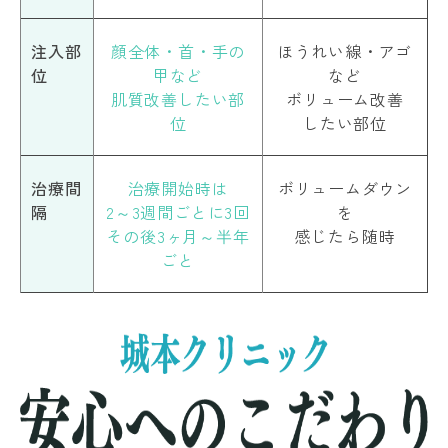
注入部
顔全体・首・手の
ほうれい線・アゴ
位
甲など
など
肌質改善したい部
ボリューム改善
位
したい部位
治療間
治療開始時は
ボリュームダウン
隔
2～3週間ごとに3回
を
その後3ヶ月～半年
感じたら随時
ごと