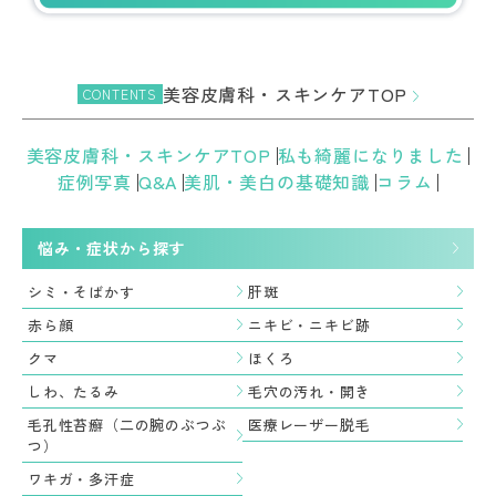
美容皮膚科・スキンケアTOP
CONTENTS
美容皮膚科・スキンケアTOP
私も綺麗になりました
症例写真
Q&A
美肌・美白の基礎知識
コラム
悩み・症状から探す
シミ・そばかす
肝斑
赤ら顔
ニキビ・ニキビ跡
クマ
ほくろ
しわ、たるみ
毛穴の汚れ・開き
毛孔性苔癬（二の腕のぶつぶ
医療レーザー脱毛
つ）
ワキガ・多汗症