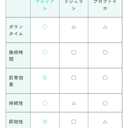
プルリア
リジュラ
プロファイ
ル
ン
ロ
ダウン
◯
△
△
タイム
施術時
◯
◯
◯
間
肌育効
◎
◯
◯
果
持続性
◯
△
◯
即効性
◎
◯
△