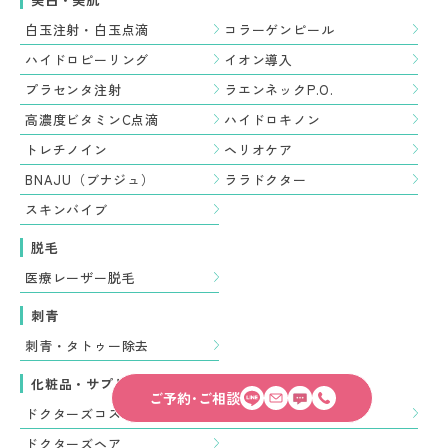
白玉注射・白玉点滴
コラーゲンピール
ハイドロピーリング
イオン導入
プラセンタ注射
ラエンネックP.O.
高濃度ビタミンC点滴
ハイドロキノン
トレチノイン
ヘリオケア
BNAJU（ブナジュ）
ララドクター
スキンバイブ
脱毛
医療レーザー脱毛
刺青
刺青・タトゥー除去
化粧品・サプリメント・育毛
ご予約･ご相談
ドクターズコスメ
女性の育毛治療
ドクターズヘア