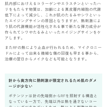
肌内部におけえるコラーゲンやエラスチンといったハ
リをもたらす物質は、加齢による真皮層内細胞の代謝
低下によって減少し、これが肌のたるみやシワといっ
たエイジングサインの原因となりますが、熱刺激によ
り肌の代謝機能が活性化される事で新たな弾力成分が
作られてシワやたるみといったエイジングサインをケ
アします。
またRFの熱により止血が行われるため、マイクロニー
ドルによって出来る微細な傷の回復も早まる事から、
治療の翌日からメイクなども可能となります。
針から奥方向に熱刺激が限定されるため肌のダメ
ージが少ない
ポテンツァは針の先端側からRFを照射する構造と
なっている一方で、先端以外は熱を通さないコー
ティングがされているため、熱による刺激は針の