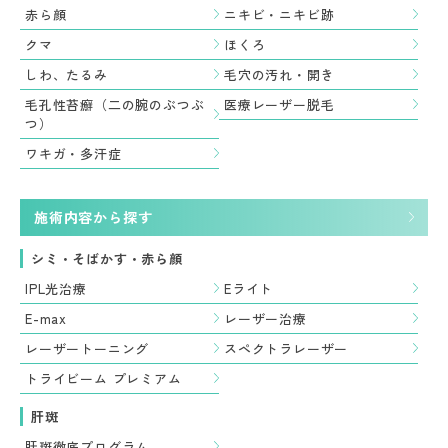
赤ら顔
ニキビ・ニキビ跡
クマ
ほくろ
しわ、たるみ
毛穴の汚れ・開き
毛孔性苔癬（二の腕のぶつぶ
医療レーザー脱毛
つ）
ワキガ・多汗症
施術内容から探す
シミ・そばかす・赤ら顔
IPL光治療
Eライト
E-max
レーザー治療
レーザートーニング
スペクトラレーザー
トライビーム プレミアム
肝斑
肝斑徹底プログラム