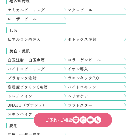
毛穴の汚れ
ケミカルピーリング
マクロピール
レーザーピール
しわ
ヒアルロン酸注入
ボトックス注射
美白・美肌
白玉注射・白玉点滴
コラーゲンピール
ハイドロピーリング
イオン導入
プラセンタ注射
ラエンネックP.O.
高濃度ビタミンC点滴
ハイドロキノン
トレチノイン
ヘリオケア
BNAJU（ブナジュ）
ララドクター
スキンバイブ
ご予約･ご相談
脱毛
医療レーザー脱毛