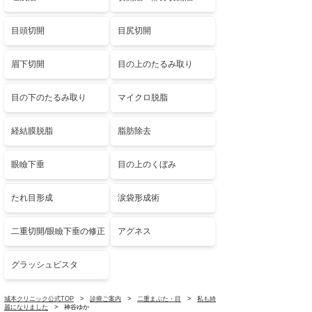
目頭切開
目尻切開
眉下切開
目の上のたるみ取り
目の下のたるみ取り
マイクロ脱脂
経結膜脱脂
脂肪除去
眼瞼下垂
目の上のくぼみ
たれ目形成
涙袋形成術
二重切開/眼瞼下垂の修正
アグネス
グラッシュビスタ
城本クリニック公式TOP
>
診療ご案内
>
二重まぶた・目
>
私も綺
麗になりました
> 神谷ゆか