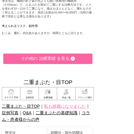
埋没法は、極細の針と髪の毛よりも細い医療用の極細糸
（0.030mm）で、上まぶたを留めて二重にする治療方法です。メス
を使わず10～15分で二重になり、痛みもほとんどなく、腫れも小さ
く抑えることができます。両目2点留め50,000〜60,000円（当時の価
格で現在とは異なる場合があります）
考えられるリスク、
副作用
むくみ、腫れ、内出血がありますが、時間とともに治ります。
その他の 治療実績 を見る
二重まぶた・目TOP
二重まぶた・目TOP
｜
私も綺麗になりました
｜
症例写真
｜
Q&A
｜
二重まぶたの基礎知識
｜
コラ
ム・患者様からの声
埋没法
切開法・部分切開法