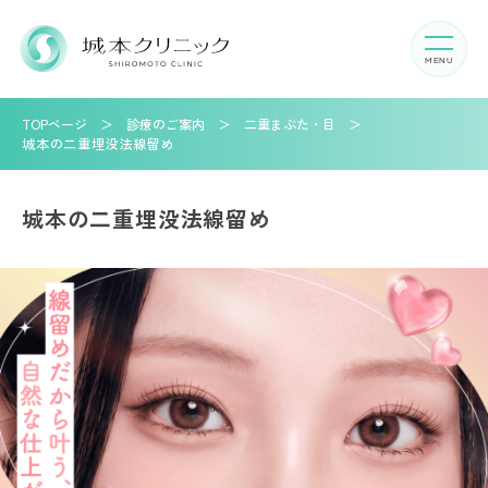
TOPページ
診療のご案内
二重まぶた・目
城本の二重埋没法線留め
城本の二重埋没法線留め