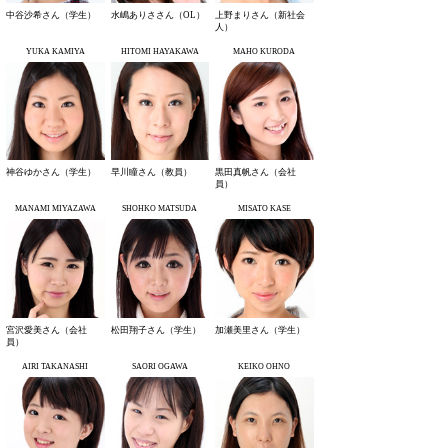
中谷沙希さん（学生）
水嶋ありささん（OL）
上野まりさん（新社会
人）
YUKA KAMIYA
HITOMI HAYAKAWA
MAHO KURODA
神谷ゆかさん（学生）
早川瞳さん（教員）
黒田真帆さん（会社
員）
MANAMI MIYAZAWA
SHOHKO MATSUDA
MISATO KASE
宮沢愛美さん（会社
松田翔子さん（学生）
加瀬美里さん（学生）
員）
AIRI TAKANASHI
SAORI OGAWA
KEIKO OHNO