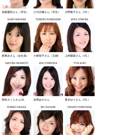
高梨愛莉さん（学生）
小川沙織さん（学生）
大野敬子さん（OL）
KAHO HAYASHI
TOMOKO KOBAYASHI
HINA UEMURA
林果歩さん（会社員）
小林智子さん（主婦）
上村陽菜さん（OL）
SAKURA OKAMOTO
AYA YOSHIOKA
YUH AOKI
岡本さくらさんOL
吉岡あやさん
青木ゆうさん（OL）
NORIKO OKADA
REI NANAMI
CHISATO NISHIYAMA