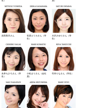
生）
員）
MITSUKI YOSHIDA
ERIKA KASAHARA
SAYURI OHSAWA
吉田美月さん
笠原エリカさん（学
大沢さゆりさん（学
生）
生）
CHIHIRO NAGAI
MARI KOMATSU
RINA TAKEUCHI
永井ちひろさん（学
小松まりさん（会社
竹内りなさん（学生）
生）
員）
SAKI NAKATANI
ARISA MIZUSHIMA
MARI UENO