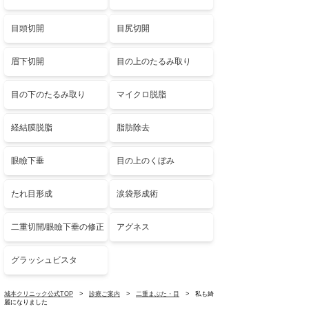
目頭切開
目尻切開
眉下切開
目の上のたるみ取り
目の下のたるみ取り
マイクロ脱脂
経結膜脱脂
脂肪除去
眼瞼下垂
目の上のくぼみ
たれ目形成
涙袋形成術
二重切開/眼瞼下垂の修正
アグネス
グラッシュビスタ
城本クリニック公式TOP
>
診療ご案内
>
二重まぶた・目
> 私も綺
麗になりました