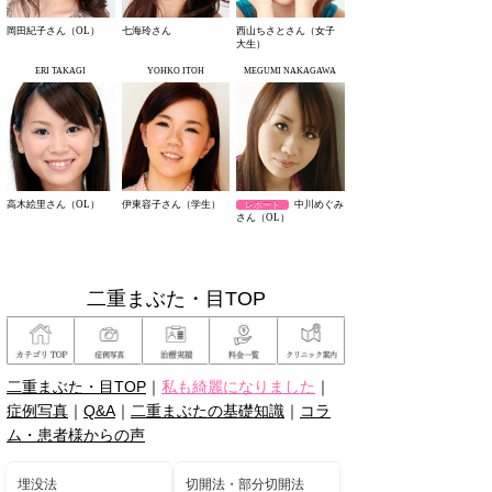
岡田紀子さん（OL）
七海玲さん
西山ちさとさん（女子
大生）
ERI TAKAGI
YOHKO ITOH
MEGUMI NAKAGAWA
高木絵里さん（OL）
伊東容子さん（学生）
中川めぐみ
レポート
さん（OL）
二重まぶた・目TOP
二重まぶた・目TOP
｜
私も綺麗になりました
｜
症例写真
｜
Q&A
｜
二重まぶたの基礎知識
｜
コラ
ム・患者様からの声
埋没法
切開法・部分切開法