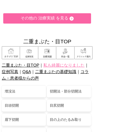
その他の 治療実績 を見る
二重まぶた・目TOP
二重まぶた・目TOP
｜
私も綺麗になりました
｜
症例写真
｜
Q&A
｜
二重まぶたの基礎知識
｜
コラ
ム・患者様からの声
埋没法
切開法・部分切開法
目頭切開
目尻切開
眉下切開
目の上のたるみ取り