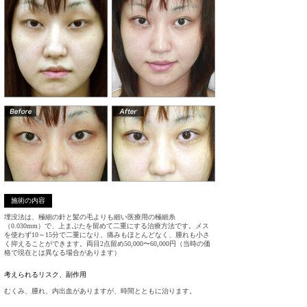
施術の内容
埋没法は、極細の針と髪の毛よりも細い医療用の極細糸
（0.030mm）で、上まぶたを留めて二重にする治療方法です。メス
を使わず10～15分で二重になり、痛みもほとんどなく、腫れも小さ
く抑えることができます。両目2点留め50,000〜60,000円（当時の価
格で現在とは異なる場合があります）
考えられるリスク、
副作用
むくみ、腫れ、内出血がありますが、時間とともに治ります。