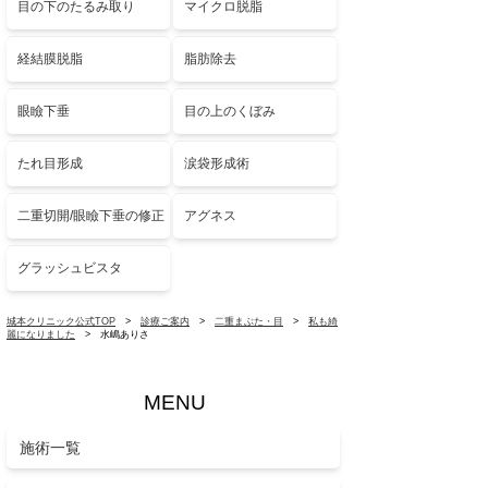
目の下のたるみ取り
マイクロ脱脂
経結膜脱脂
脂肪除去
眼瞼下垂
目の上のくぼみ
たれ目形成
涙袋形成術
二重切開/眼瞼下垂の修正
アグネス
グラッシュビスタ
城本クリニック公式TOP
>
診療ご案内
>
二重まぶた・目
>
私も綺
麗になりました
> 水嶋ありさ
MENU
施術一覧