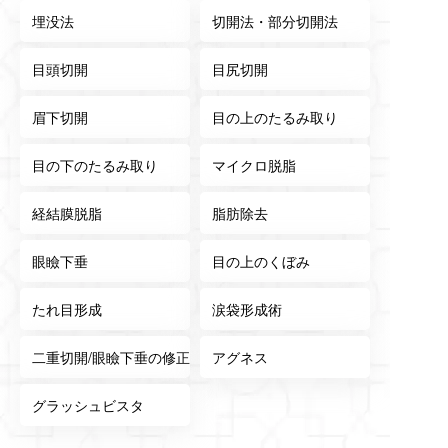
埋没法
切開法・部分切開法
目頭切開
目尻切開
眉下切開
目の上のたるみ取り
目の下のたるみ取り
マイクロ脱脂
経結膜脱脂
脂肪除去
眼瞼下垂
目の上のくぼみ
たれ目形成
涙袋形成術
二重切開/眼瞼下垂の修正
アグネス
グラッシュビスタ