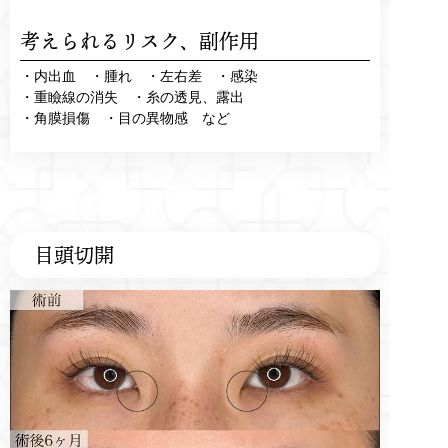
考えられるリスク、
副作用
・内出血 ・腫れ ・左右差 ・感染
・重瞼線の消失 ・糸の透見、露出
・角膜損傷 ・目の異物感 など
目頭切開