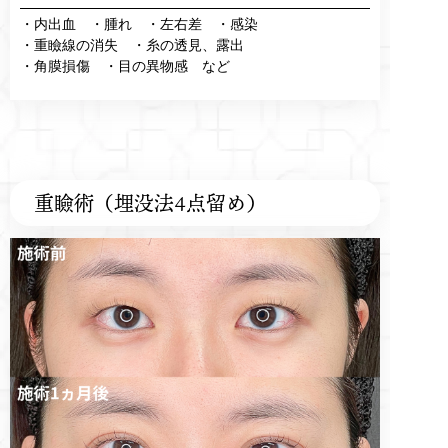
・内出血 ・腫れ ・左右差 ・感染
・重瞼線の消失 ・糸の透見、露出
・角膜損傷 ・目の異物感 など
重瞼術（埋没法4点留め）