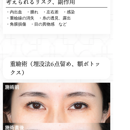
考えられるリスク、
副作用
・内出血 ・腫れ ・左右差 ・感染
・重瞼線の消失 ・糸の透見、露出
・角膜損傷 ・目の異物感 など
重瞼術（埋没法6点留め、額ボトッ
クス）