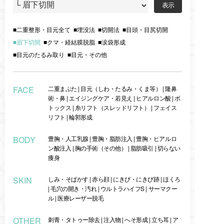
二重整形・目元全て
埋没法
切開法
目頭・目尻切開
眉下切開
クマ・経結膜脱脂
涙袋形成
目元のたるみ取り
目元・その他
FACE
二重まぶた
|
目元（しわ・たるみ・くま等）
|
隆鼻
術・鼻
|
エイジングケア・若見え
|
ヒアルロン酸
|
ボ
トックス
|
糸リフト（スレッドリフト）
|
フェイス
リフト
|
輪郭形成
BODY
豊胸・人工乳腺
|
豊胸・脂肪注入
|
豊胸・ヒアルロ
ン酸注入
|
胸の手術（その他）
|
脂肪吸引
|
切らない
痩身
SKIN
しみ・そばかす
|
赤ら顔
|
にきび・にきび跡
|
ほくろ
|
毛穴の開き・汚れ
|
ウルトラハイフS
|
サーマクー
ル
|
医療レーザー脱毛
OTHER
刺青・タトゥー除去
|
注入物
|
へそ形成
|
立ち耳
|
ア