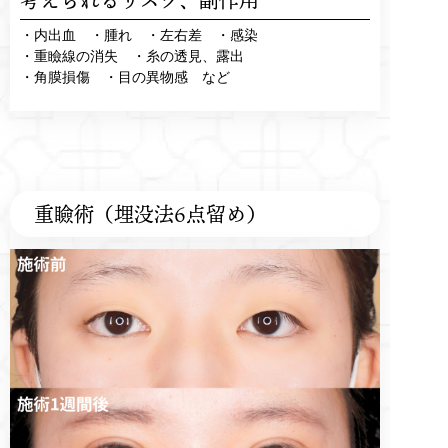
考えられるリスク、
副作用
・内出血 ・腫れ ・左右差 ・感染
・重瞼線の消失 ・糸の透見、露出
・角膜損傷 ・目の異物感 など
重瞼術（埋没法6点留め）