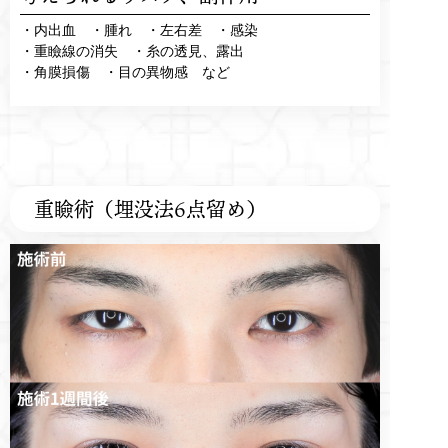
・内出血 ・腫れ ・左右差 ・感染
・重瞼線の消失 ・糸の透見、露出
・角膜損傷 ・目の異物感 など
重瞼術（埋没法6点留め）