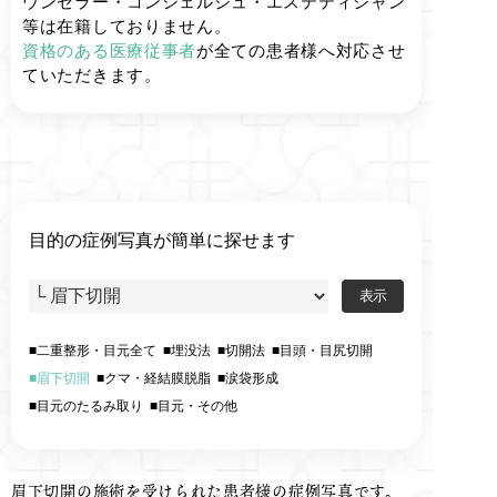
ウンセラー・コンシェルジュ・エステティシャン
等は在籍しておりません。
資格のある医療従事者
が全ての患者様へ対応させ
ていただきます。
目的の症例写真が簡単に探せます
二重整形・目元全て
埋没法
切開法
目頭・目尻切開
眉下切開
クマ・経結膜脱脂
涙袋形成
目元のたるみ取り
目元・その他
眉下切開の施術を受けられた患者様の症例写真です。