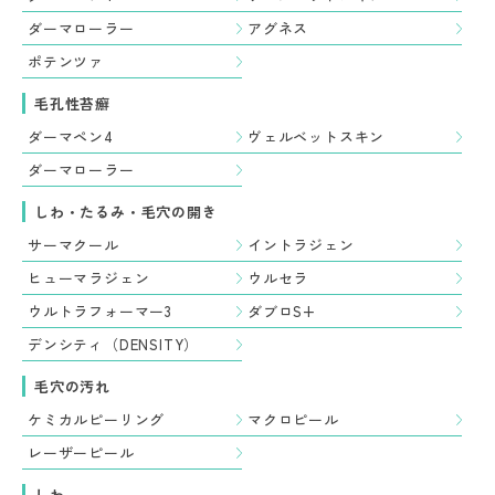
ダーマローラー
アグネス
ポテンツァ
毛孔性苔癬
ダーマペン4
ヴェルベットスキン
ダーマローラー
しわ・たるみ・毛穴の開き
サーマクール
イントラジェン
ヒューマラジェン
ウルセラ
ウルトラフォーマー3
ダブロS+
デンシティ（DENSITY）
毛穴の汚れ
ケミカルピーリング
マクロピール
レーザーピール
しわ