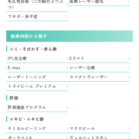
毛孔性苔癬（二の腕のぶつぶ
医療レーザー脱毛
つ）
ワキガ・多汗症
施術内容から探す
シミ・そばかす・赤ら顔
IPL光治療
Eライト
E-max
レーザー治療
レーザートーニング
スペクトラレーザー
トライビーム プレミアム
肝斑
肝斑徹底プログラム
ニキビ・ニキビ跡
ケミカルピーリング
マクロピール
ダーマペン4
ヴェルベットスキン