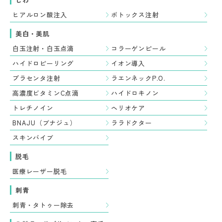
ヒアルロン酸注入
ボトックス注射
美白・美肌
白玉注射・白玉点滴
コラーゲンピール
ハイドロピーリング
イオン導入
プラセンタ注射
ラエンネックP.O.
高濃度ビタミンC点滴
ハイドロキノン
トレチノイン
ヘリオケア
BNAJU（ブナジュ）
ララドクター
スキンバイブ
脱毛
医療レーザー脱毛
刺青
刺青・タトゥー除去